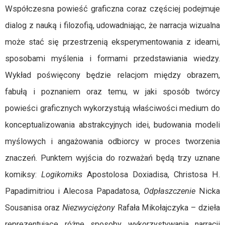
Współczesna powieść graficzna coraz częściej podejmuje
dialog z nauką i filozofią, udowadniając, że narracja wizualna
może stać się przestrzenią eksperymentowania z ideami,
sposobami myślenia i formami przedstawiania wiedzy.
Wykład poświęcony będzie relacjom między obrazem,
fabułą i poznaniem oraz temu, w jaki sposób twórcy
powieści graficznych wykorzystują właściwości medium do
konceptualizowania abstrakcyjnych idei, budowania modeli
myślowych i angażowania odbiorcy w proces tworzenia
znaczeń. Punktem wyjścia do rozważań będą trzy uznane
komiksy:
Logikomiks
Apostolosa Doxiadisa, Christosa H.
Papadimitriou i Alecosa Papadatosa,
Odpłaszczenie
Nicka
Sousanisa oraz
Niezwyciężony
Rafała Mikołajczyka – dzieła
reprezentujące różne sposoby wykorzystywania narracji