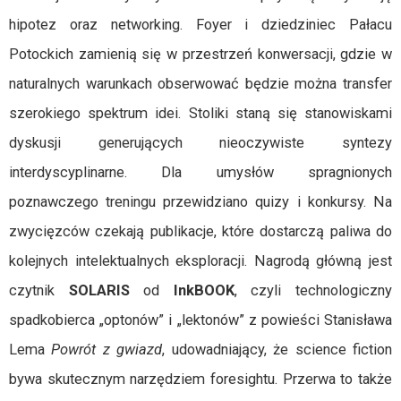
hipotez oraz networking. Foyer i dziedziniec Pałacu
Potockich zamienią się w przestrzeń konwersacji, gdzie w
naturalnych warunkach obserwować będzie można transfer
szerokiego spektrum idei. Stoliki staną się stanowiskami
dyskusji generujących nieoczywiste syntezy
interdyscyplinarne. Dla umysłów spragnionych
poznawczego treningu przewidziano quizy i konkursy. Na
zwycięzców czekają publikacje, które dostarczą paliwa do
kolejnych intelektualnych eksploracji. Nagrodą główną jest
czytnik
SOLARIS
od
InkBOOK
, czyli technologiczny
spadkobierca „optonów” i „lektonów” z powieści Stanisława
Lema
Powrót z gwiazd
, udowadniający, że science fiction
bywa skutecznym narzędziem foresightu. Przerwa to także